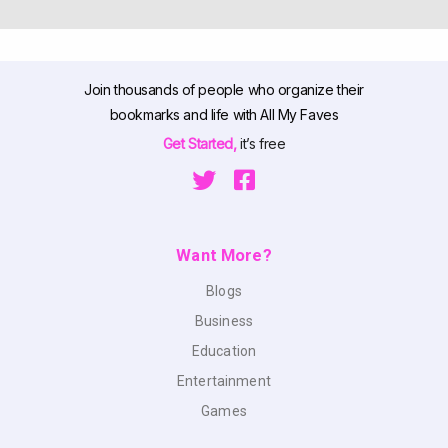
Join thousands of people who organize their
bookmarks and life with All My Faves
Get Started,
it’s free
Want More?
Blogs
Business
Education
Entertainment
Games