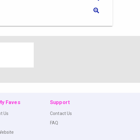
 My Faves
Support
t Us
Contact Us
FAQ
Website