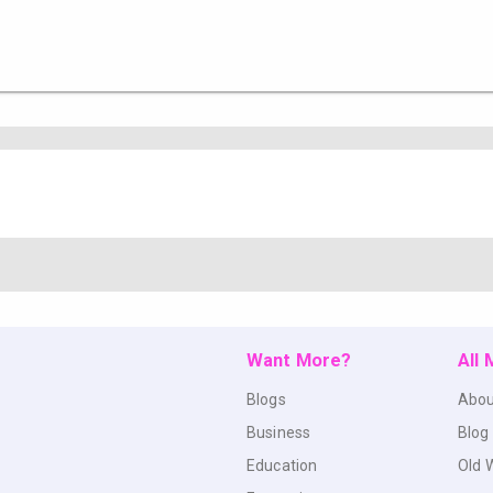
Want More?
All
Blogs
Abou
Business
Blog
Education
Old 