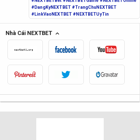
#NEXTBETBet #NEXTBETGame #NEXTBETOnline
#DangKyNEXTBET #TrangChuNEXTBET
#LinkVaoNEXTBET #NEXTBETUyTin
Nhà Cái NEXTBET