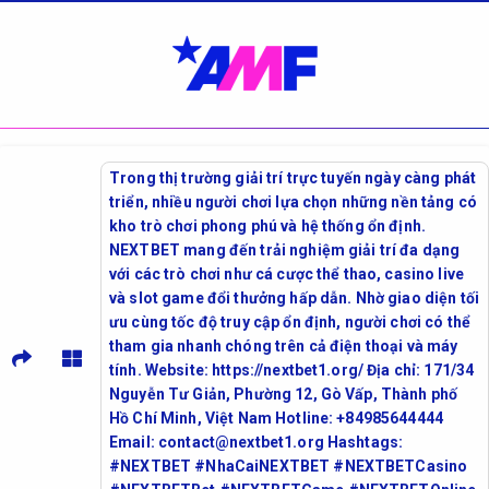
Trong thị trường giải trí trực tuyến ngày càng phát
triển, nhiều người chơi lựa chọn những nền tảng có
kho trò chơi phong phú và hệ thống ổn định.
NEXTBET mang đến trải nghiệm giải trí đa dạng
với các trò chơi như cá cược thể thao, casino live
và slot game đổi thưởng hấp dẫn. Nhờ giao diện tối
ưu cùng tốc độ truy cập ổn định, người chơi có thể
tham gia nhanh chóng trên cả điện thoại và máy
tính. Website: https://nextbet1.org/ Địa chỉ: 171/34
Nguyễn Tư Giản, Phường 12, Gò Vấp, Thành phố
Hồ Chí Minh, Việt Nam Hotline: +84985644444
Email: contact@nextbet1.org Hashtags:
#NEXTBET #NhaCaiNEXTBET #NEXTBETCasino