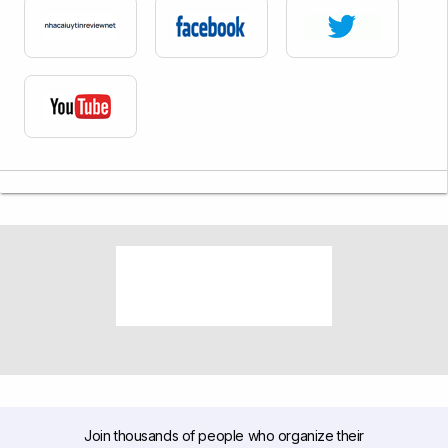
Join thousands of people who organize their