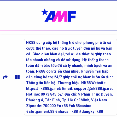
NK88 cung cấp hệ thống trò chơi phong phú từ cá
cược thể thao, casino trực tuyến đến nổ hũ và bắn
cá. Giao diện hiện đại, tối ưu đa thiết bị giúp thao
tác nhanh chóng và dễ sử dụng. Hệ thống thanh
toán đảm bảo tốc độ xử lý nhanh, minh bạch và an
toàn. NK88 còn triển khai nhiều khuyến mãi hấp
dẫn cùng hỗ trợ 24/7 giúp trải nghiệm luôn ổn định.
Thông tin liên hệ: Thương hiệu: NK88 Website:
https://nk888.jp.net/ Email: support@nk888.jp.net
Hotline: 0973 845 621 Địa chỉ: 9 Phan Thúc Duyện,
Phường 4, Tân Bình, Tp. Hồ Chí Minh, Việt Nam
Zipcode: 700000 #nk88 #nk88casino
#slotgamenk88 #nhacaink88 #dangkynk88