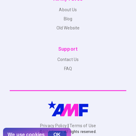
About Us
Blog
Old Website
Support
Contact Us
FAQ
Privacy Policy
|
Terms of Use
©
AllMyFaves
. All rights reserved.
We use
cookies
OK