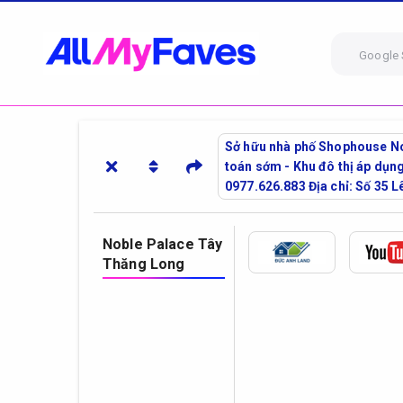
Google 
Sở hữu nhà phố Shophouse Nob
toán sớm - Khu đô thị áp dụn
0977.626.883 Địa chỉ: Số 35
Noble Palace Tây
Thăng Long