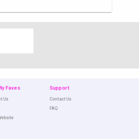
 My Faves
Support
t Us
Contact Us
FAQ
Website