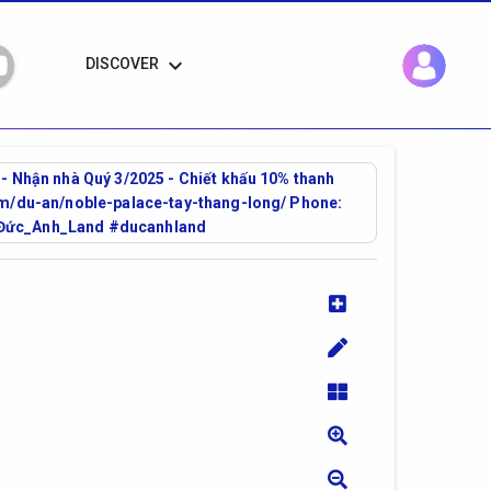
keyboard_arrow_down
DISCOVER
 - Nhận nhà Quý 3/2025 - Chiết khấu 10% thanh
com/du-an/noble-palace-tay-thang-long/ Phone:
 #Đức_Anh_Land #ducanhland