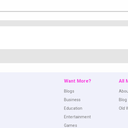
Want More?
All
Blogs
Abou
Business
Blog
Education
Old 
Entertainment
Games