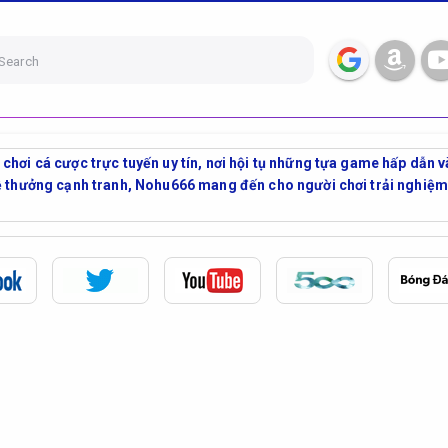
Search
chơi cá cược trực tuyến uy tín, nơi hội tụ những tựa game hấp dẫn
ệ thưởng cạnh tranh, Nohu666 mang đến cho người chơi trải nghiệm 