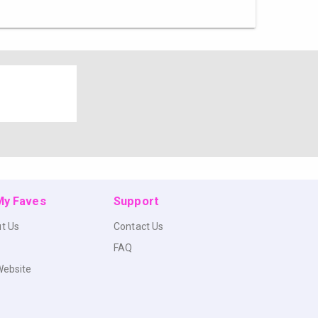
 My Faves
Support
t Us
Contact Us
FAQ
Website