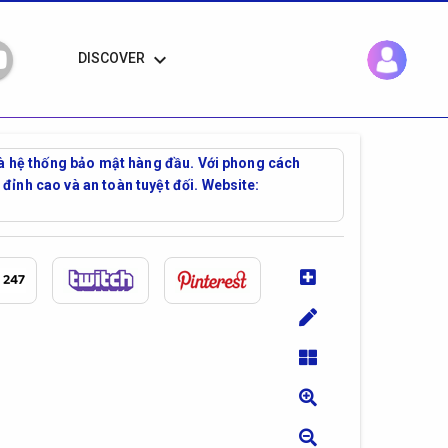
keyboard_arrow_down
DISCOVER
 và hệ thống bảo mật hàng đầu. Với phong cách
đỉnh cao và an toàn tuyệt đối. Website: