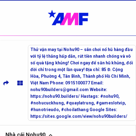
Thử vận may tại Nohu90 – sân chơi nổ hũ hàng đầu
với tỷ lệ thắng hấp dẫn, rút tiền nhanh chóng và vô
số quà tặng khủng! Chơi ngay để săn hũ khủng, đổi
đời chỉ trong một lần quay! Địa chỉ: 85 Đ. Cộng
Hòa, Phường 4, Tân Bình, Thành phố Hồ Chí Minh,
Việt Nam Phone: 0915100077 Email:
nohu90builders@gmail.com Website:
https://nohu90.builders/ Hastags: #nohu90,
#nohucuckhung, #quaylatrung, #gameslotvip,
#hunotrieudo, #choilathang Google Sites:
https://sites.google.com/view/nohu90builders/
Nhà cái Nohu90