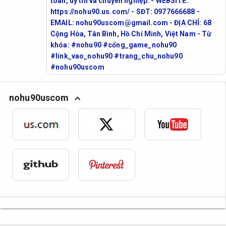
toàn, uy tín và chuyên nghiệp. - WEBSITE:
https://nohu90.us.com/ - SĐT: 0977666688 -
EMAIL: nohu90uscom@gmail.com - ĐỊA CHỈ: 68
Cộng Hòa, Tân Bình, Hồ Chí Minh, Việt Nam - Từ
khóa: #nohu90 #cổng_game_nohu90
#link_vao_nohu90 #trang_chu_nohu90
#nohu90uscom
nohu90uscom