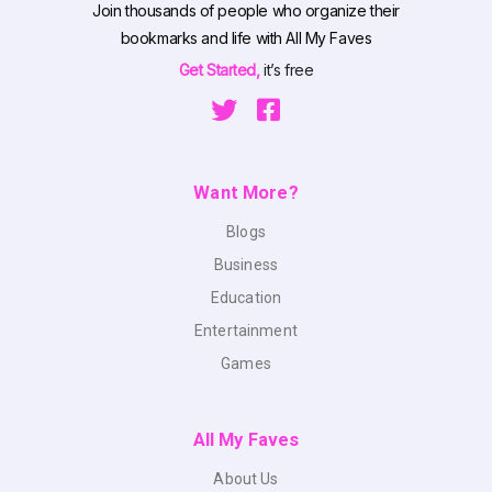
Join thousands of people who organize their
bookmarks and life with All My Faves
Get Started,
it’s free
Want More?
Blogs
Business
Education
Entertainment
Games
All My Faves
About Us