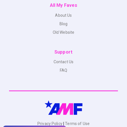
All My Faves
About Us
Blog
Old Website
Support
Contact Us
FAQ
Privacy Policy
|
Terms of Use