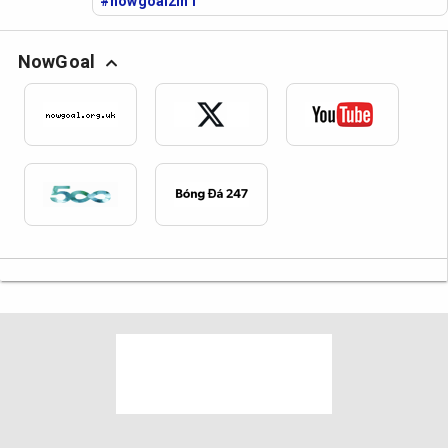
#nowgoal2in1
NowGoal