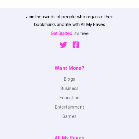
Join thousands of people who organize their
bookmarks and life with All My Faves
Get Started,
it’s free
Want More?
Blogs
Business
Education
Entertainment
Games
All My Faves