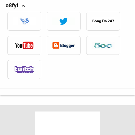
o8fyi