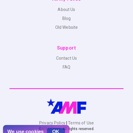
About Us
Blog
Old Website
Support
Contact Us
FAQ
Privacy Policy
|
Terms of Use
©
AllMyFaves
. All rights reserved.
We use
cookies
OK