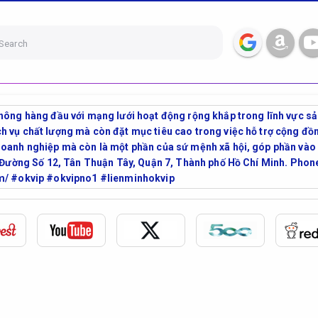
Search
hông hàng đầu với mạng lưới hoạt động rộng khắp trong lĩnh vực sả
h vụ chất lượng mà còn đặt mục tiêu cao trong việc hỗ trợ cộng đồn
doanh nghiệp mà còn là một phần của sứ mệnh xã hội, góp phần vào s
1M Đường Số 12, Tân Thuận Tây, Quận 7, Thành phố Hồ Chí Minh. Ph
om/ #okvip #okvipno1 #lienminhokvip