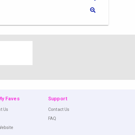
 My Faves
Support
t Us
Contact Us
FAQ
Website