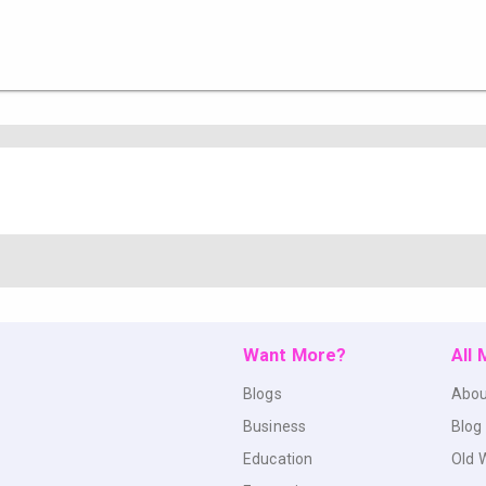
Want More?
All
Blogs
Abou
Business
Blog
Education
Old 