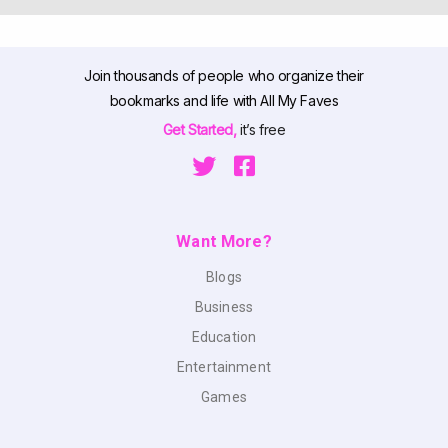
Join thousands of people who organize their
bookmarks and life with All My Faves
Get Started,
it’s free
Want More?
Blogs
Business
Education
Entertainment
Games