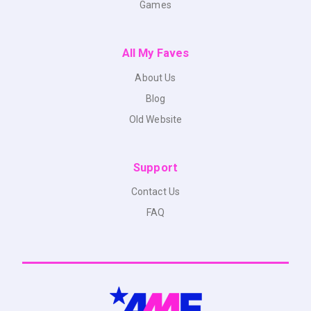
Games
All My Faves
About Us
Blog
Old Website
Support
Contact Us
FAQ