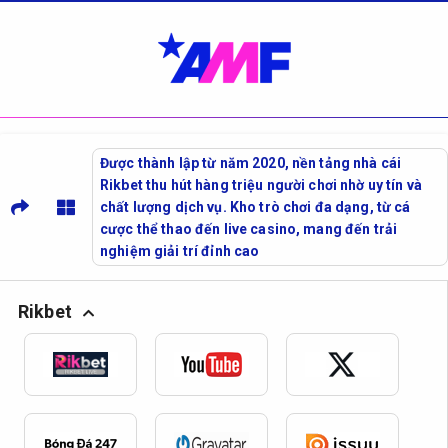
Được thành lập từ năm 2020, nền tảng nhà cái
Rikbet thu hút hàng triệu người chơi nhờ uy tín và
chất lượng dịch vụ. Kho trò chơi đa dạng, từ cá
cược thể thao đến live casino, mang đến trải
nghiệm giải trí đỉnh cao
Rikbet