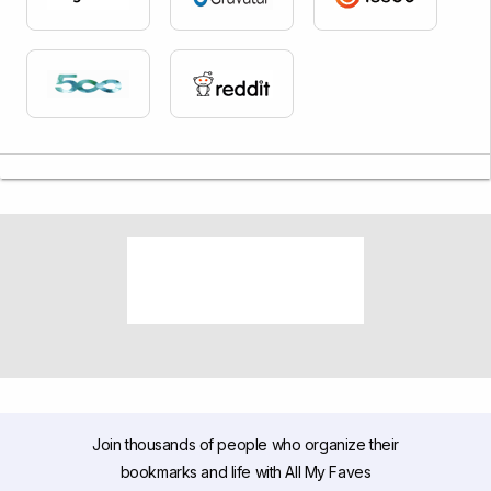
Join thousands of people who organize their
bookmarks and life with All My Faves