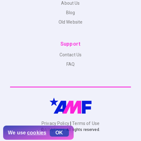
About Us
Blog
Old Website
Support
Contact Us
FAQ
Privacy Policy
|
Terms of Use
©
AllMyFaves
. All rights reserved.
We use
cookies
OK