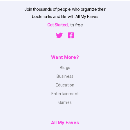
Join thousands of people who organize their
bookmarks and life with All My Faves
Get Started,
it’s free
Want More?
Blogs
Business
Education
Entertainment
Games
All My Faves