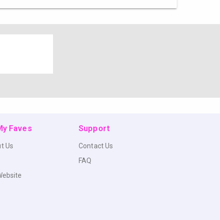
 My Faves
Support
t Us
Contact Us
FAQ
Website