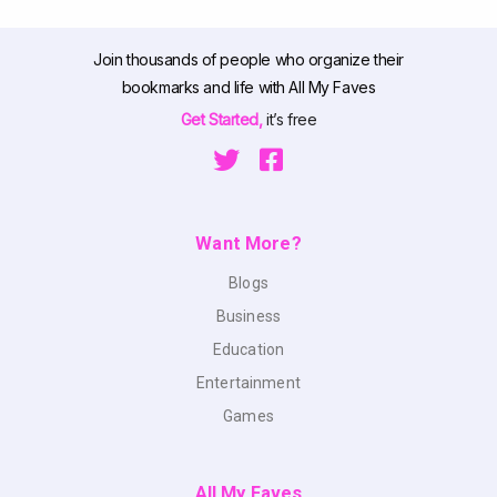
Join thousands of people who organize their
bookmarks and life with All My Faves
Get Started,
it’s free
Want More?
Blogs
Business
Education
Entertainment
Games
All My Faves