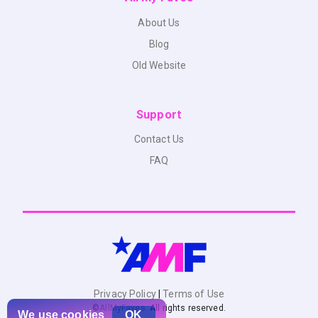
About Us
Blog
Old Website
Support
Contact Us
FAQ
Privacy Policy
|
Terms of Use
©
AllMyFaves
. All rights reserved.
We use
cookies
OK