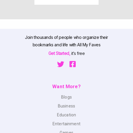
Join thousands of people who organize their
bookmarks and life with All My Faves
Get Started,
it’s free
Want More?
Blogs
Business
Education
Entertainment
Games