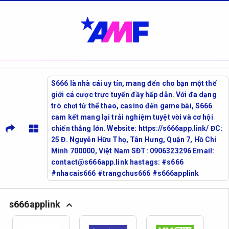
S666 là nhà cái uy tín, mang đến cho bạn một thế
giới cá cược trực tuyến đầy hấp dẫn. Với đa dạng
trò chơi từ thể thao, casino đến game bài, S666
cam kết mang lại trải nghiệm tuyệt vời và cơ hội
chiến thắng lớn. Website: https://s666app.link/ ĐC:
25 Đ. Nguyễn Hữu Thọ, Tân Hưng, Quận 7, Hồ Chí
Minh 700000, Việt Nam SĐT: 0906323296 Email:
contact@s666app.link hastags: #s666
#nhacais666 #trangchus666 #s666applink
s666applink