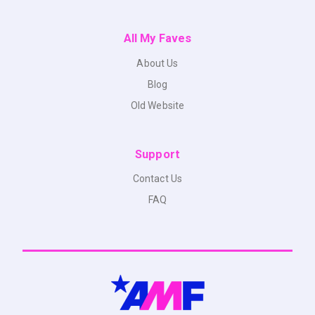
All My Faves
About Us
Blog
Old Website
Support
Contact Us
FAQ