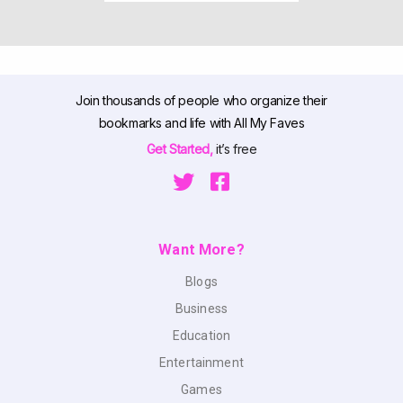
Join thousands of people who organize their
bookmarks and life with All My Faves
Get Started,
it’s free
Want More?
Blogs
Business
Education
Entertainment
Games