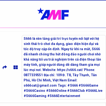
S666 là nền tảng giải trí trực tuyến nổi bật với hệ
sinh thái trò chơi đa dạng, giao diện hiện đại và
tốc độ truy cập ổn định. Ngay từ khi ra mắt, S666
đã nhanh chóng thu hút đông đảo người chơi nhờ
khả năng tối ưu trải nghiệm trên cả điện thoại lẫn
máy tính, giúp người dùng dễ dàng tham gia mọi
lúc mọi nơi. Website: https://s666.cat/ Phone:
0877339551 Địa chỉ: 109 Đ. T8, Tây Thạnh, Tân
Phú, Hồ Chí Minh, Việt Nam Email:
s666cat@gmail.com Tags: #S666 #S666Game
#S666Casino #S666Online #S666Club #S666Live
#S666Gaming #S666Entertainment