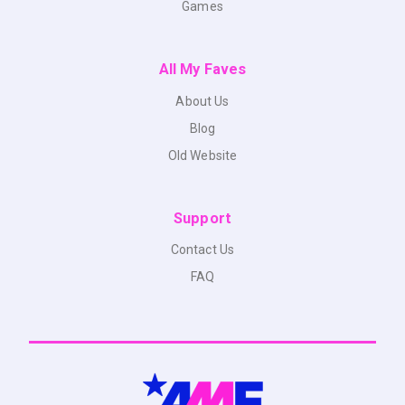
Games
All My Faves
About Us
Blog
Old Website
Support
Contact Us
FAQ