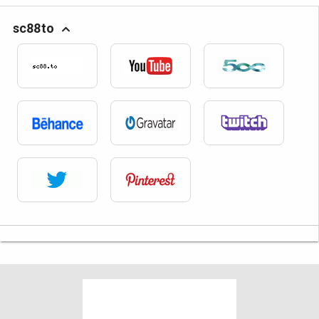
sc88to