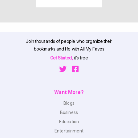
Join thousands of people who organize their
bookmarks and life with All My Faves
Get Started,
it’s free
Want More?
Blogs
Business
Education
Entertainment