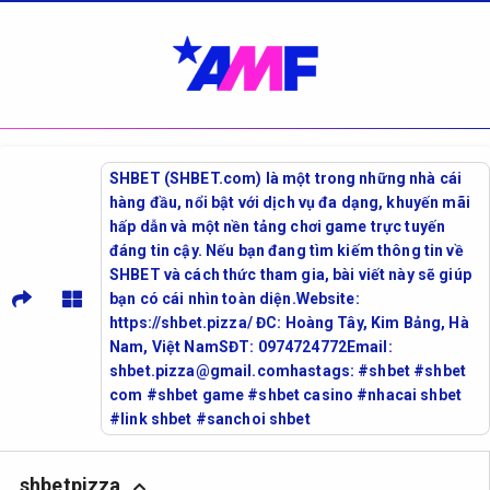
SHBET (SHBET.com) là một trong những nhà cái
hàng đầu, nổi bật với dịch vụ đa dạng, khuyến mãi
hấp dẫn và một nền tảng chơi game trực tuyến
đáng tin cậy. Nếu bạn đang tìm kiếm thông tin về
SHBET và cách thức tham gia, bài viết này sẽ giúp
bạn có cái nhìn toàn diện.Website:
https://shbet.pizza/ ĐC: Hoàng Tây, Kim Bảng, Hà
Nam, Việt NamSĐT: 0974724772Email:
shbet.pizza@gmail.comhastags: #shbet #shbet
com #shbet game #shbet casino #nhacai shbet
#link shbet #sanchoi shbet
shbetpizza