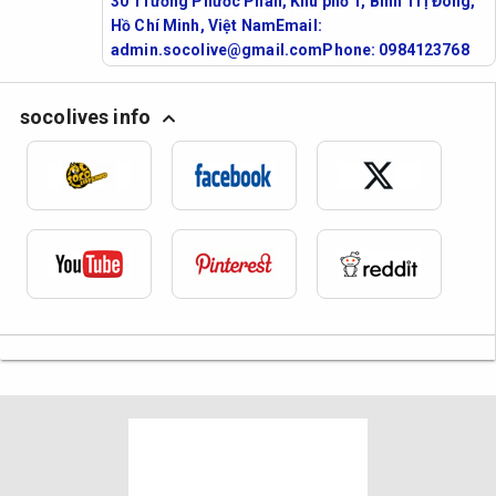
30 Trương Phước Phan, Khu phố 1, Bình Trị Đông,
Hồ Chí Minh, Việt NamEmail:
admin.socolive@gmail.comPhone: 0984123768
socolives info