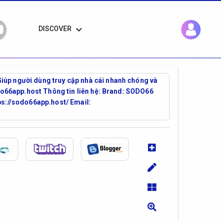
keyboard_arrow_down
DISCOVER
iúp người dùng truy cập nhà cái nhanh chóng và
odo66app.host Thông tin liên hệ: Brand: SODO66
ps://sodo66app.host/ Email: