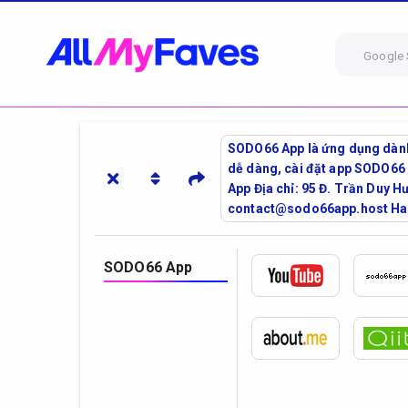
Google 
SODO66 App là ứng dụng dành 
dễ dàng, cài đặt app SODO66 đ
App Địa chỉ: 95 Đ. Trần Duy 
contact@sodo66app.host H
SODO66 App