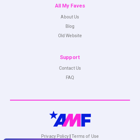
All My Faves
About Us
Blog
Old Website
Support
Contact Us
FAQ
Privacy Policy
|
Terms of Use