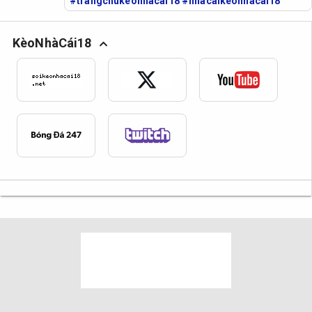
#trangchukeonhacai18 #nhacaikeonhacai18
KèoNhàCái18