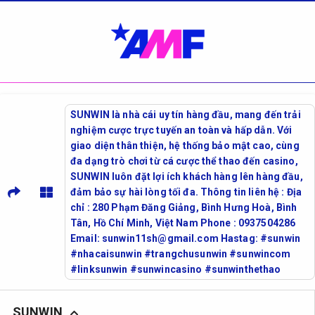
SUNWIN là nhà cái uy tín hàng đầu, mang đến trải
nghiệm cược trực tuyến an toàn và hấp dẫn. Với
giao diện thân thiện, hệ thống bảo mật cao, cùng
đa dạng trò chơi từ cá cược thể thao đến casino,
SUNWIN luôn đặt lợi ích khách hàng lên hàng đầu,
đảm bảo sự hài lòng tối đa. Thông tin liên hệ : Địa
chỉ : 280 Phạm Đăng Giảng, Bình Hưng Hoà, Bình
Tân, Hồ Chí Minh, Việt Nam Phone : 0937504286
Email: sunwin11sh@gmail.com Hastag: #sunwin
#nhacaisunwin #trangchusunwin #sunwincom
#linksunwin #sunwincasino #sunwinthethao
SUNWIN