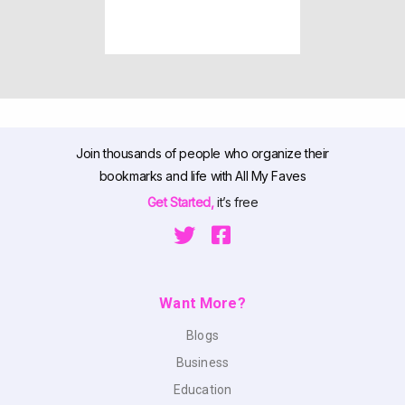
Join thousands of people who organize their
bookmarks and life with All My Faves
Get Started,
it’s free
Want More?
Blogs
Business
Education