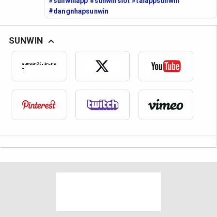
#sunwinapp #sunwinslot #taiappsunwin
#dangnhapsunwin
SUNWIN