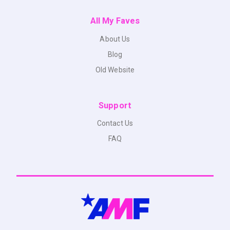
All My Faves
About Us
Blog
Old Website
Support
Contact Us
FAQ