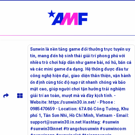
Sunwin là nền tảng game đổi thưởng trực tuyến uy
tín, mang đến hệ sinh thái giải trí phong phú với
nhiều trò chơi hấp dẫn như game bài, nổ hũ, bắn cá
và các mini game đa dạng. Hệ thống được đầu tư
công nghệ hiện đại, giao diện thân thiện, vận hành
ổn định cùng tốc độ nạp rút nhanh chóng và bảo
mật cao, giúp người chơi tận hưởng trải nghiệm
giải trí an toàn, mượt mà và đầy kịch tính. -
Website: https://sunwin30.in.net/ - Phone :
0985470659 - Location: 67A Đỗ Công Tường, Khu
phố 1, Tân Sơn Nhì, Hồ Chí Minh, Vietnam - Email:
support@sunwin30.in.net Hashtag: #sunwin
#sunwin30innet #trangchusunwin #sunwincom