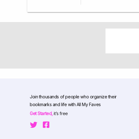
Join thousands of people who organize their
bookmarks and life with All My Faves
Get Started,
it’s free