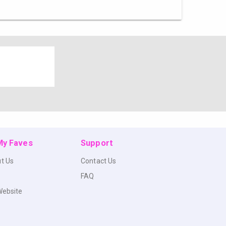
 My Faves
Support
t Us
Contact Us
FAQ
Website