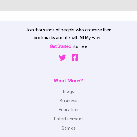
Join thousands of people who organize their
bookmarks and life with All My Faves
Get Started,
it’s free
Want More?
Blogs
Business
Education
Entertainment
Games