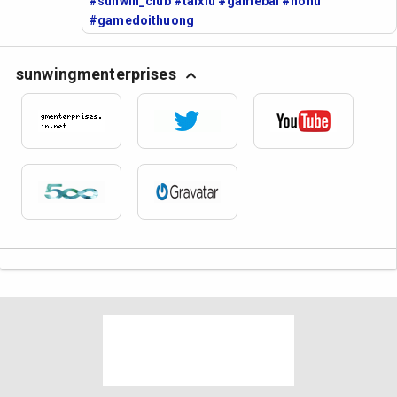
#sunwin_club #taixiu #gamebai #nohu
#gamedoithuong
sunwingmenterprises