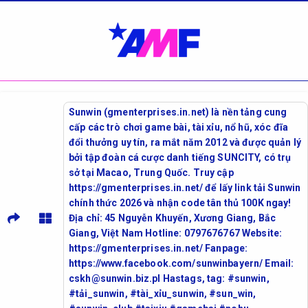
Sunwin (gmenterprises.in.net) là nền tảng cung
cấp các trò chơi game bài, tài xỉu, nổ hũ, xóc đĩa
đổi thưởng uy tín, ra mắt năm 2012 và được quản lý
bởi tập đoàn cá cược danh tiếng SUNCITY, có trụ
sở tại Macao, Trung Quốc. Truy cập
https://gmenterprises.in.net/ để lấy link tải Sunwin
chính thức 2026 và nhận code tân thủ 100K ngay!
Địa chỉ: 45 Nguyễn Khuyến, Xương Giang, Bắc
Giang, Việt Nam Hotline: 0797676767 Website:
https://gmenterprises.in.net/ Fanpage:
https://www.facebook.com/sunwinbayern/ Email:
cskh@sunwin.biz.pl Hastags, tag: #sunwin,
#tải_sunwin, #tài_xỉu_sunwin, #sun_win,