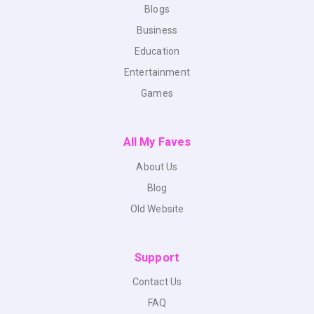
Blogs
Business
Education
Entertainment
Games
All My Faves
About Us
Blog
Old Website
Support
Contact Us
FAQ