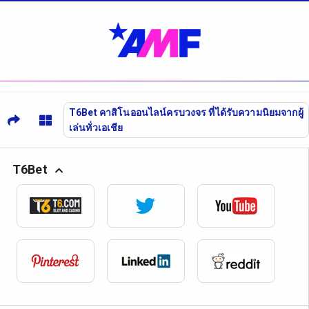
T6Bet คาสิโนออนไลน์ครบวงจร ที่ได้รับความนิยมจากผู้
เล่นทั่วเอเชีย
T6Bet