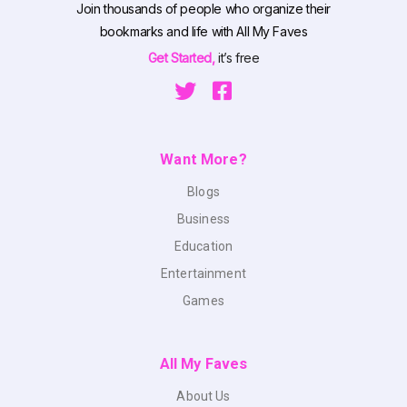
Join thousands of people who organize their
bookmarks and life with All My Faves
Get Started,
it’s free
Want More?
Blogs
Business
Education
Entertainment
Games
All My Faves
About Us