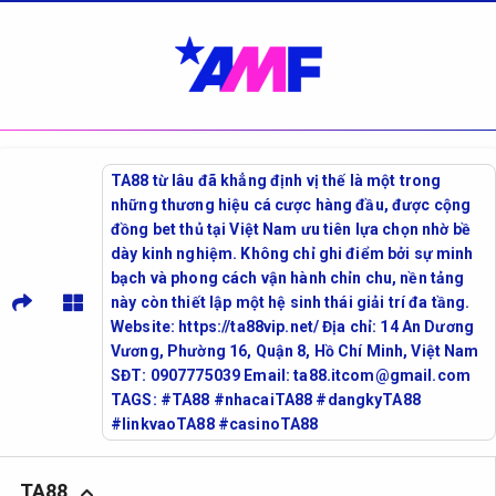
TA88 từ lâu đã khẳng định vị thế là một trong
những thương hiệu cá cược hàng đầu, được cộng
đồng bet thủ tại Việt Nam ưu tiên lựa chọn nhờ bề
dày kinh nghiệm. Không chỉ ghi điểm bởi sự minh
bạch và phong cách vận hành chỉn chu, nền tảng
này còn thiết lập một hệ sinh thái giải trí đa tầng.
Website: https://ta88vip.net/ Địa chỉ: 14 An Dương
Vương, Phường 16, Quận 8, Hồ Chí Minh, Việt Nam
SĐT: 0907775039 Email: ta88.itcom@gmail.com
TAGS: #TA88 #nhacaiTA88 #dangkyTA88
#linkvaoTA88 #casinoTA88
TA88