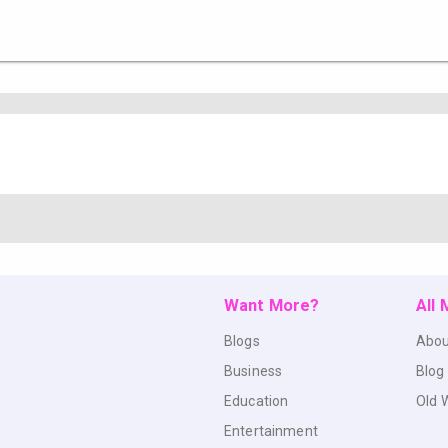
Want More?
All
Blogs
Abou
Business
Blog
Education
Old 
Entertainment