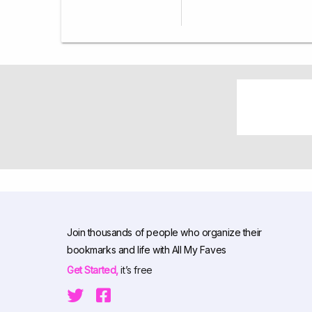
Join thousands of people who organize their
bookmarks and life with All My Faves
Get Started,
it’s free