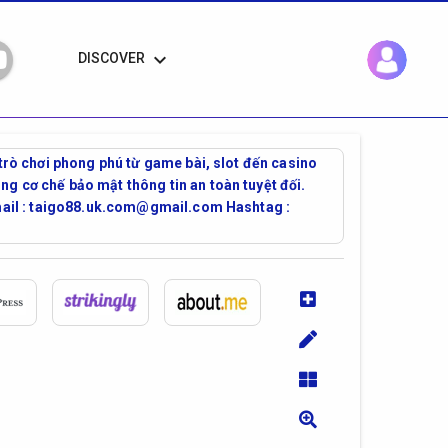
keyboard_arrow_down
DISCOVER
 trò chơi phong phú từ game bài, slot đến casino
g cơ chế bảo mật thông tin an toàn tuyệt đối.
 Email : taigo88.uk.com@gmail.com Hashtag :