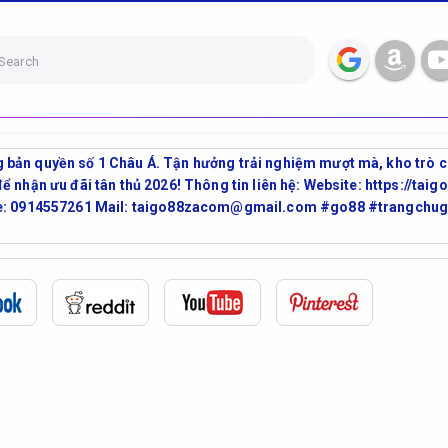
Search
bản quyền số 1 Châu Á. Tận hưởng trải nghiệm mượt mà, kho trò ch
ể nhận ưu đãi tân thủ 2026! Thông tin liên hệ: Website: https://tai
ine: 0914557261 Mail: taigo88zacom@gmail.com #go88 #trangchu