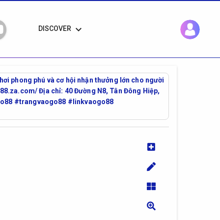
keyboard_arrow_down
DISCOVER
ơi phong phú và cơ hội nhận thưởng lớn cho người
go88.za.com/ Địa chỉ: 40 Đường N8, Tân Đông Hiệp,
go88 #trangvaogo88 #linkvaogo88