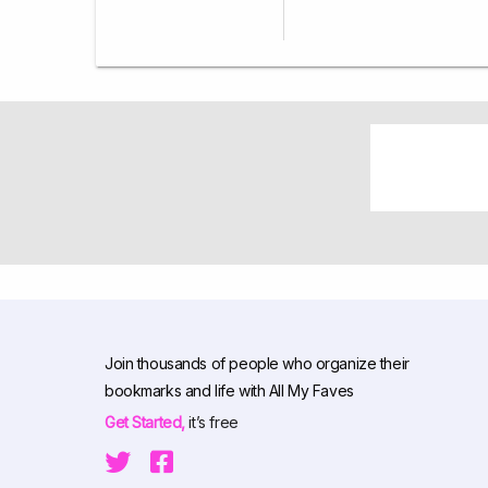
Join thousands of people who organize their
bookmarks and life with All My Faves
Get Started,
it’s free