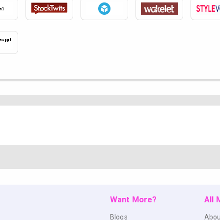
Want More?
All
Blogs
Abou