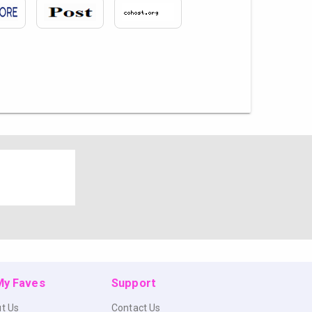
 My Faves
Support
t Us
Contact Us