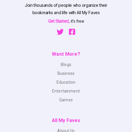
Join thousands of people who organize their
bookmarks and life with All My Faves
Get Started,
it’s free
Want More?
Blogs
Business
Education
Entertainment
Games
All My Faves
About Us