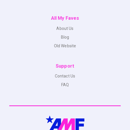
All My Faves
About Us
Blog
Old Website
Support
Contact Us
FAQ