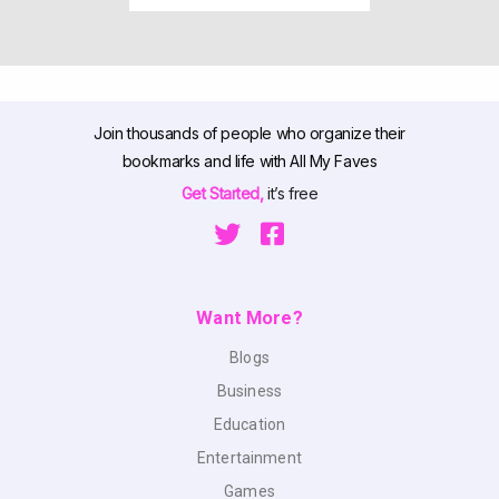
Join thousands of people who organize their
bookmarks and life with All My Faves
Get Started,
it’s free
Want More?
Blogs
Business
Education
Entertainment
Games