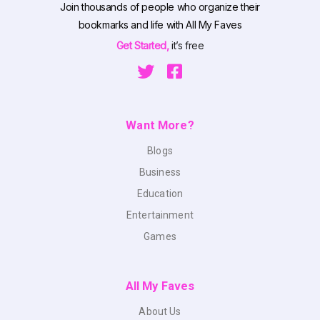
Join thousands of people who organize their
bookmarks and life with All My Faves
Get Started,
it’s free
Want More?
Blogs
Business
Education
Entertainment
Games
All My Faves
About Us