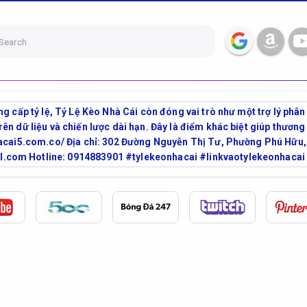
Search
ng cấp tỷ lệ, Tỷ Lệ Kèo Nhà Cái còn đóng vai trò như một trợ lý phâ
n dữ liệu và chiến lược dài hạn. Đây là điểm khác biệt giúp thương h
hacai5.com.co/ Địa chỉ: 302 Đường Nguyễn Thị Tư, Phường Phú Hữu,
com Hotline: 0914883901 #tylekeonhacai #linkvaotylekeonhacai