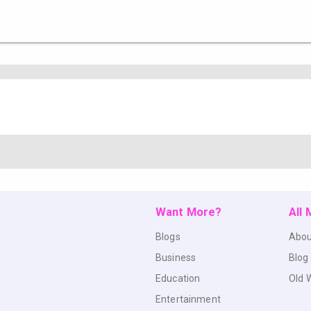
Want More?
All
Blogs
Abou
Business
Blog
Education
Old 
Entertainment