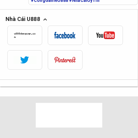
#CongGameU888 #NhaCaiUyTin
Nhà Cái U888