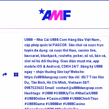
U888 – Nhà Cái U888.Com Hàng Đầu Việt Nam ,
cấp phép quốc tế PAGCOR. Sân chơi cá cược trực
tuyến đa dạng: cá cược thể thao, casino live,
baccarat, blackjack, roulette, poker, xổ số, bắn cá,
slot nổ hũ đổi thưởng. Giao diện mượt mà, app
mobile iOS & Android, CSKH 24/7. Đăng ký U888
ngay – nhận thưởng liền tay! Website:
https://u888dangcap.com/ Địa chỉ: 65/7 Trần Văn
Dư, Tân Bình, Hồ Chí Minh, Vietnam SĐT:
0987523632 Email: contact@u888dangcap.com
Hashtags: #U888 #U888UyTin #NhaCaiU888
#U888Online #CasinoU888 #U888ChinhThuc
#U888Game #U888Bet #U888Casino