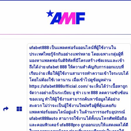
ufabet888 เป็นแพลตฟอร์มออนไลน์ที่ผู้ใช้งานใน
ประเทศไทยรู้จักกันอย่างแพร่หลาย โดยเฉพาะกลุ่มผู้ที่
มองหาแพลตฟอร์มดิจิทัลที่มีโครงสร้างชัดเจนและเข้า
ถึงได้ง่าย ufabet 888 ให้ความสำคัญกับการออกแบบที่
เรียบง่าย เพื่อให้ผู้ใช้งานสามารถทำความเข้าใจระบบได้
โดยไม่ต้องใช้เวลานาน เมื่อเข้าไปดูข้อมูลผ่าน
https://ufabet888official.com/ จะเห็นได้ว่าเนื้อหาถูก
จัดวางอย่างเป็นระเบียบ ยู ฟ่า เบ ท 888 ลดความซับซ้อน
ของเมนู ทำให้ผู้ใช้งานสามารถค้นหาข้อมูลได้อย่าง
สะดวก ไม่ว่าจะเป็นผู้ใช้งานใหม่หรือผู้ที่คุ้นเคยกับ
แพลตฟอร์มออนไลน์อยู่แล้ว ในด้านการรองรับอุปกรณ์
ufabet888auto สามารถใช้งานได้ทั้งบนโทรศัพท์มือถือ
และคอมพิวเตอร์ ufa888pro ถูกออกแบบให้แสดงผลได้ดี