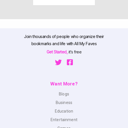
Join thousands of people who organize their
bookmarks and life with All My Faves
Get Started,
it’s free
Want More?
Blogs
Business
Education
Entertainment