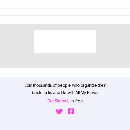
Join thousands of people who organize their
bookmarks and life with All My Faves
Get Started,
it’s free