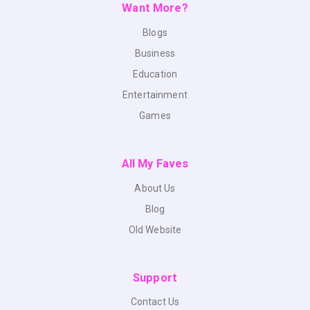
Want More?
Blogs
Business
Education
Entertainment
Games
All My Faves
About Us
Blog
Old Website
Support
Contact Us