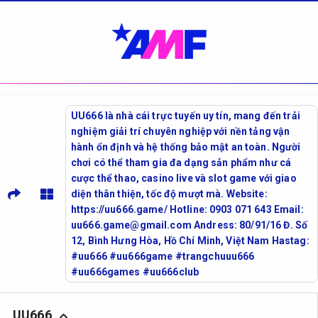
UU666 là nhà cái trực tuyến uy tín, mang đến trải
nghiệm giải trí chuyên nghiệp với nền tảng vận
hành ổn định và hệ thống bảo mật an toàn. Người
chơi có thể tham gia đa dạng sản phẩm như cá
cược thể thao, casino live và slot game với giao
diện thân thiện, tốc độ mượt mà. Website:
https://uu666.game/ Hotline: 0903 071 643 Email:
uu666.game@gmail.com Andress: 80/91/16 Đ. Số
12, Bình Hưng Hòa, Hồ Chí Minh, Việt Nam Hastag:
#uu666 #uu666game #trangchuuu666
#uu666games #uu666club
UU666