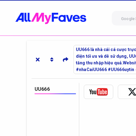
Google 
UU666 là nhà cái cá cược trực
diện tối ưu và dễ sử dụng, UU
tăng thu nhập hiệu quả.Webs
#nhaCaiUU666 #UU666uytin 
UU666