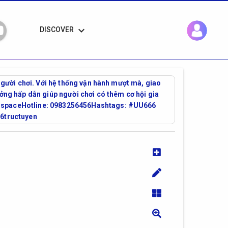
keyboard_arrow_down
DISCOVER
 người chơi. Với hệ thống vận hành mượt mà, giao
ưởng hấp dẫn giúp người chơi có thêm cơ hội gia
66.spaceHotline: 0983256456Hashtags: #UU666
6tructuyen