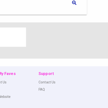
 My Faves
Support
t Us
Contact Us
FAQ
Website