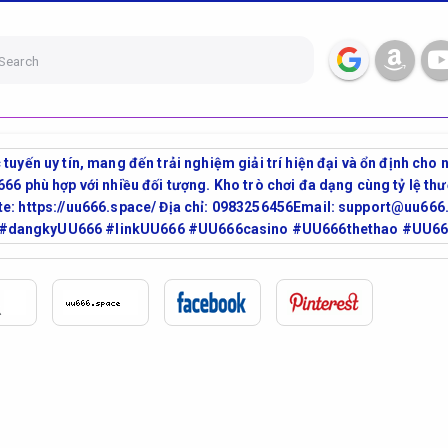
Search
 tuyến uy tín, mang đến trải nghiệm giải trí hiện đại và ổn định cho
666 phù hợp với nhiều đối tượng. Kho trò chơi đa dạng cùng tỷ lệ th
ite: https://uu666.space/ Địa chỉ: 0983256456Email: support@uu6
#dangkyUU666 #linkUU666 #UU666casino #UU666thethao #UU66