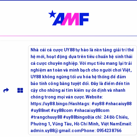
Nhà cái cá cược UY88 tự hào là nền tảng giải trí thế
hệ mới, hoạt động dựa trên tiêu chuẩn hệ sinh thái
cá cược chuyên nghiệp. Với mục tiêu mang lại trải
nghiệm an toàn và minh bạch cho người chơi Việt,
UY88 không ngừng tối ưu hóa hệ thống để đảm
bảo tính công bằng tuyệt đối. Đây là điểm đến tin
cậy cho những ai tìm kiếm sự ổn định và nhanh
chóng trong mọi ván cược.Website:
https://uy88.bingo/Hashtags: #uy88 #nhacaiuy88
#uy88net #uy88com #nhacaiuy88com
#trangchuuy88 #uy88bingoĐịa chỉ: 24 Đồ Chiểu,
Phường 1, Vũng Tàu, Hồ Chí Minh, Việt NamEmail:
admin.uy88@gmail.comPhone: 0954238766