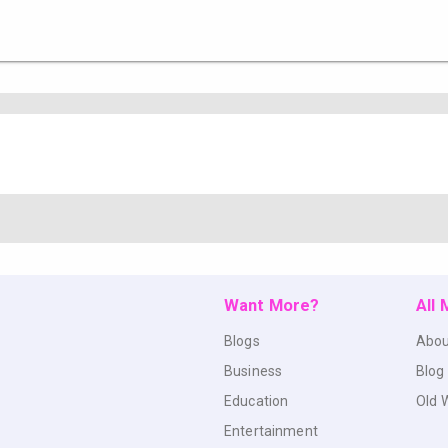
Want More?
All
Blogs
Abou
Business
Blog
Education
Old 
Entertainment