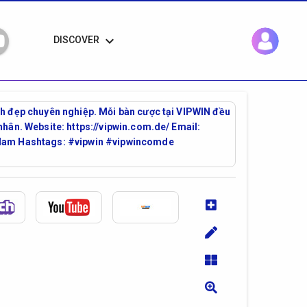
keyboard_arrow_down
DISCOVER
nh đẹp chuyên nghiệp. Mỗi bàn cược tại VIPWIN đều
hân. Website: https://vipwin.com.de/ Email:
t Nam Hashtags: #vipwin #vipwincomde