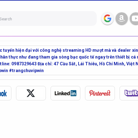
Search
ực tuyến hiện đại với công nghệ streaming HD mượt mà và dealer xi
ân thực như đang tham gia sòng bạc quốc tế ngay trên thiết bị cá n
ne: 0987329643 Địa chỉ: 47 Cầu Sắt, Lái Thiêu, Hồ Chí Minh, Việ
win #trangchuvipwin