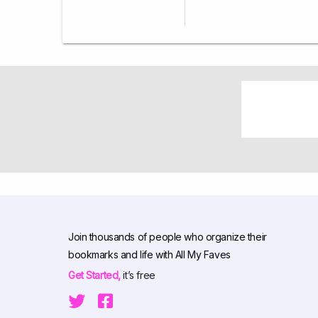
Join thousands of people who organize their
bookmarks and life with All My Faves
Get Started,
it’s free