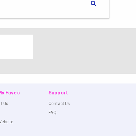
 My Faves
Support
t Us
Contact Us
FAQ
Website